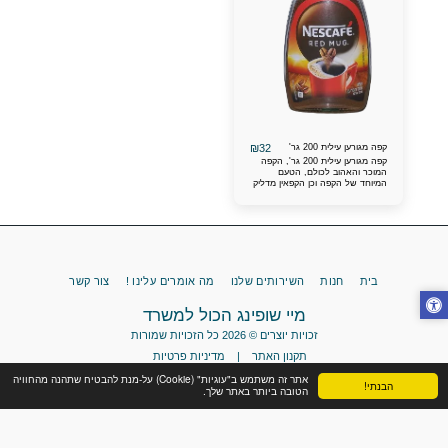
₪
32
קפה מגורען עילית 200 גר'
קפה מגורען עילית 200 גר', הקפה
המוכר והאהוב לכולם, הטעם
המיוחד של הקפה וכן הקפאין מדליק
אותך ליום טוב ונעים, ההמלצות הכי
חמים שומעים על הקפה הזה.
בית
חנות
השירותים שלנו
מה אומרים עלינו !
צור קשר
מיי שופינג הכול למשרד
זכויות יוצרים © 2026 כל הזכויות שמורות
תקנון האתר
|
מדיניות פרטיות
אתר זה משתמש ב"עוגיות" (Cookie) על-מנת להבטיח שתהנה מהחוויה
הבנתי!
הטובה ביותר באתר שלך.