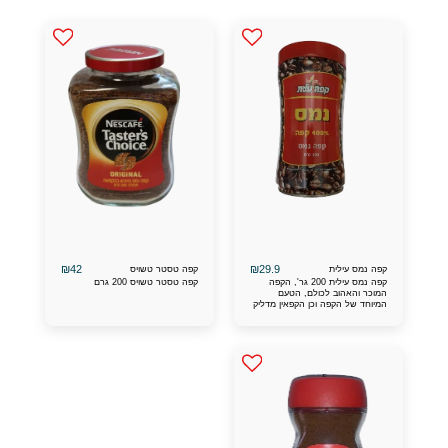
₪
42
₪
29.9
קפה נמס עילית
קפה טסטר טשויס
קפה נמס עילית 200 גר', הקפה
קפה טסטר טשויס 200 גרם
המוכר והאהוב לכולם, הטעם
המיוחד של הקפה וכן הקפאין מדליק
אותך ליום טוב ונעים, ההמלצות הכי
חמים שומעים על הקפה הזה.