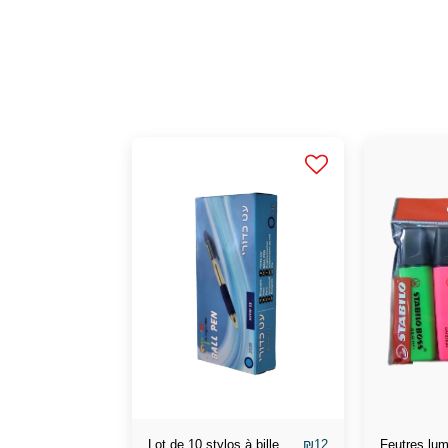
₪
12
Lot de 10 stylos à bille
Feutres lum